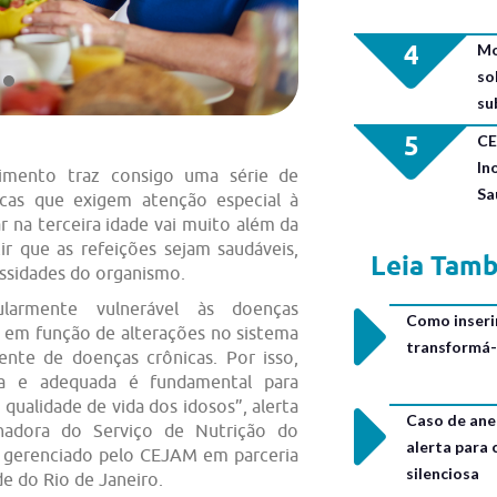
4
Mo
so
su
5
CE
In
imento traz consigo uma série de
Sa
icas que exigem atenção especial à
r na terceira idade vai muito além da
tir que as refeições sejam saudáveis,
Leia Tam
ssidades do organismo.
larmente vulnerável às doenças
Como inseri
, em função de alterações no sistema
transformá-
ente de doenças crônicas. Por isso,
ra e adequada é fundamental para
 qualidade de vida dos idosos”, alerta
Caso de ane
nadora do Serviço de Nutrição do
alerta para
e, gerenciado pelo CEJAM em parceria
silenciosa
e do Rio de Janeiro.