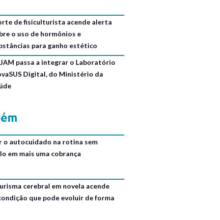
rte de fisiculturista acende alerta
bre o uso de hormônios e
bstâncias para ganho estético
JAM passa a integrar o Laboratório
ovaSUS Digital, do Ministério da
úde
bém
r o autocuidado na rotina sem
lo em mais uma cobrança
urisma cerebral em novela acende
 condição que pode evoluir de forma