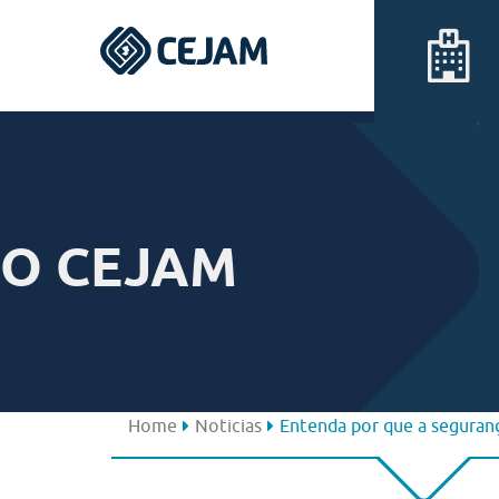
Assis
Ferraz de Vasconcelos
O CEJAM
Lins
Peruíbe
São José dos Campos
Home
Noticias
Entenda por que a segurança