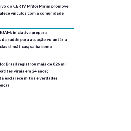
usivo do CER IV M’Boi Mirim promove
talece vínculos com a comunidade
EJAM: iniciativa prepara
s da saúde para atuação voluntária
ias climáticas; saiba como
o: Brasil registrou mais de 826 mil
atites virais em 24 anos;
ta esclarece mitos e verdades
enças