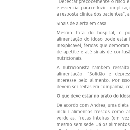
“Detectar precocemente o risco e i
é essencial para reduzir complica
a resposta clínica dos pacientes”, 
Sinais de alerta em casa
Mesmo fora do hospital, é poss
alimentação do idoso pode estar
inexplicável, feridas que demoram a
de apetite e até sinais de confus
nutricionais.
A nutricionista também ressalt
alimentação: “Solidão e depre
interesse pelo alimento. Por iss
devem ser feitas em companhia, c
O que deve estar no prato do idos
De acordo com Andrea, uma dieta e
incluir alimentos frescos como ar
verduras, frutas inteiras (em ve
mesmo sem sede. Já os alimentos