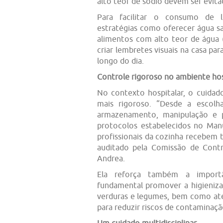
alto teor de sódio devem ser evita
Para facilitar o consumo de lí
estratégias como oferecer água sa
alimentos com alto teor de água
criar lembretes visuais na casa par
longo do dia.
Controle rigoroso no ambiente hos
No contexto hospitalar, o cuidad
mais rigoroso. “Desde a escolh
armazenamento, manipulação e p
protocolos estabelecidos no Manu
profissionais da cozinha recebem
auditado pela Comissão de Contro
Andrea.
Ela reforça também a import
fundamental promover a higieniz
verduras e legumes, bem como at
para reduzir riscos de contaminação
Um cuidado multidisciplinar