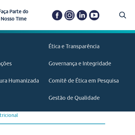
Faça Parte do
Nosso Time
Carapicuíba
Ética e Transparência
PAISM
in memoriam) em
Itapevi
(11) 3469-1828
o, visão e valores?
ações
Governança e Integridade
ustentabilidade
ime.
Pariquera-Açu
ilidade social e
IMPRENSA
as pelo CEJAM e
ura Humanizada
Comitê de Ética em Pesquisa
(11) 97646‑2537
Santos
cejam@agenciamaquina.com
rg.br
Gestão de Qualidade
tricional