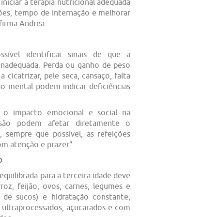
niciar a terapia nutricional adequada
ções, tempo de internação e melhorar
afirma Andrea.
ível identificar sinais de que a
 inadequada. Perda ou ganho de peso
 cicatrizar, pele seca, cansaço, falta
ão mental podem indicar deficiências
a o impacto emocional e social na
ssão podem afetar diretamente o
o, sempre que possível, as refeições
om atenção e prazer”.
o
quilibrada para a terceira idade deve
roz, feijão, ovos, carnes, legumes e
z de sucos) e hidratação constante,
 ultraprocessados, açucarados e com