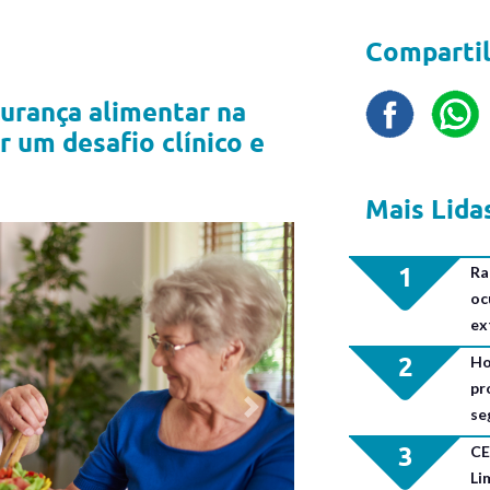
Compartil
urança alimentar na
r um desafio clínico e
Mais Lida
1
Ra
oc
ex
2
Ho
pr
se
Next
3
CE
Li