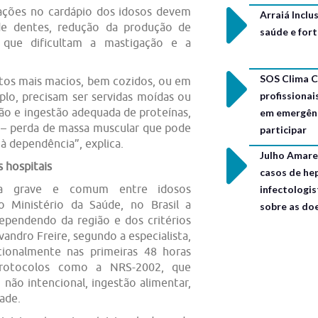
tações no cardápio dos idosos devem
Arraiá Incl
de dentes, redução da produção de
saúde e for
, que dificultam a mastigação e a
SOS Clima C
tos mais macios, bem cozidos, ou em
profissionai
plo, precisam ser servidas moídas ou
ção e ingestão adequada de proteínas,
em emergênc
ia – perda de massa muscular que pode
participar
à dependência”, explica.
Julho Amarel
 hospitais
casos de hep
a grave e comum entre idosos
infectologis
o Ministério da Saúde, no Brasil a
sobre as do
ependendo da região e dos critérios
vandro Freire, segundo a especialista,
icionalmente nas primeiras 48 horas
 protocolos como a NRS-2002, que
não intencional, ingestão alimentar,
ade.