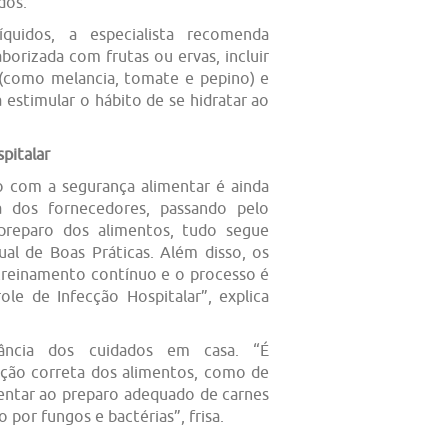
dos.
quidos, a especialista recomenda
borizada com frutas ou ervas, incluir
 (como melancia, tomate e pepino) e
a estimular o hábito de se hidratar ao
pitalar
o com a segurança alimentar é ainda
a dos fornecedores, passando pelo
reparo dos alimentos, tudo segue
al de Boas Práticas. Além disso, os
 treinamento contínuo e o processo é
le de Infecção Hospitalar”, explica
ância dos cuidados em casa. “É
ação correta dos alimentos, como de
entar ao preparo adequado de carnes
 por fungos e bactérias”, frisa.