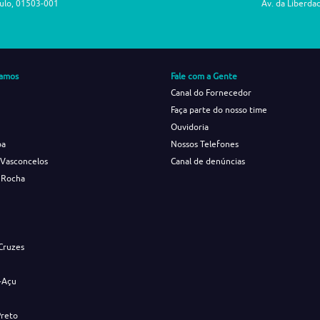
aulo, 01503-001
Av. da Liberda
amos
Fale com a Gente
Canal do Fornecedor
Faça parte do nosso time
Ouvidoria
ba
Nossos Telefones
 Vasconcelos
Canal de denúncias
 Rocha
s
Cruzes
-Açu
Preto