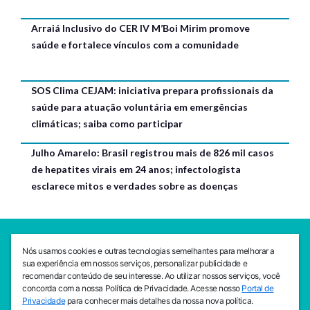
Arraiá Inclusivo do CER IV M’Boi Mirim promove
saúde e fortalece vínculos com a comunidade
SOS Clima CEJAM: iniciativa prepara profissionais da
saúde para atuação voluntária em emergências
climáticas; saiba como participar
Julho Amarelo: Brasil registrou mais de 826 mil casos
de hepatites virais em 24 anos; infectologista
esclarece mitos e verdades sobre as doenças
SEDE CEJAM
Nós usamos cookies e outras tecnologias semelhantes para melhorar a
Av. da Liberdade, 765, Liberdade, São Paulo, 01503-001
sua experiência em nossos serviços, personalizar publicidade e
(11) 3469 - 1818
recomendar conteúdo de seu interesse. Ao utilizar nossos serviços, você
concorda com a nossa Política de Privacidade. Acesse nosso
Portal de
INSTITUTO CEJAM
Privacidade
para conhecer mais detalhes da nossa nova política.