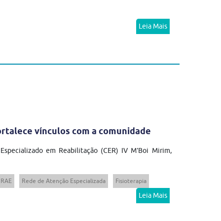
Leia Mais
fortalece vínculos com a comunidade
 Especializado em Reabilitação (CER) IV M’Boi Mirim,
RAE
Rede de Atenção Especializada
Fisioterapia
Leia Mais