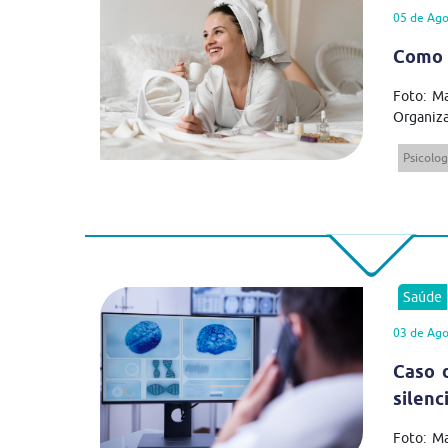
05 de Ago
Como 
Foto: Ma
Organiza
Psicolog
Saúde
03 de Ago
Caso 
silenc
Foto: M