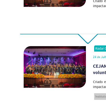
Criado 
impactad
Radar
24 de Jul
CEJAM
volun
Criado 
impactad
Institu