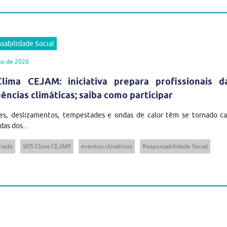
sabilidade Social
ho de 2026
lima CEJAM: iniciativa prepara profissionais 
ncias climáticas; saiba como participar
es, deslizamentos, tempestades e ondas de calor têm se tornado cad
das dos...
riado
SOS Clima CEJAM
eventos climáticos
Responsabilidade Social