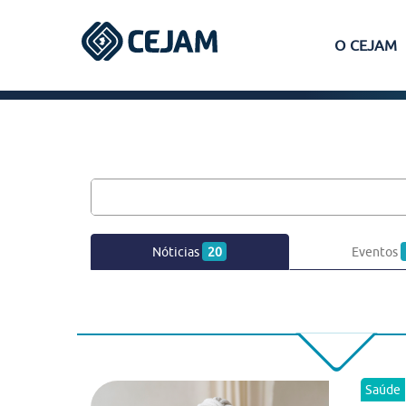
O CEJAM
Assis
Ferraz de Vasconcelos
Lins
Nóticias
20
Eventos
Peruíbe
São José dos Campos
Saúde