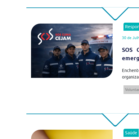
Respon
30 de Jul
SOS C
emergê
Enchent
organiza
Volunta
Saúde