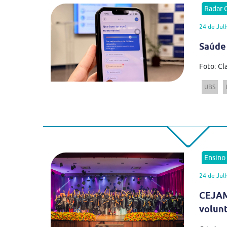
Radar
24 de Jul
Saúde
Foto: Cl
UBS
Ensino
24 de Jul
CEJAM
volun