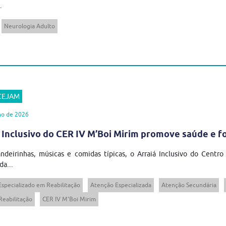
.
Neurologia Adulto
 CEJAM
ho de 2026
 Inclusivo do CER IV M’Boi Mirim promove saúde e 
ndeirinhas, músicas e comidas típicas, o Arraiá Inclusivo do Centro
da...
Especializado em Reabilitação
Atenção Especializada
Atenção Secundária
Reabilitação
CER IV M'Boi Mirim