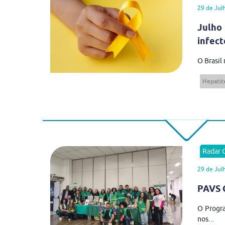
29 de Jul
Julho
infect
O Brasil
Hepatite
Radar
29 de Jul
PAVS C
O Progra
nos...