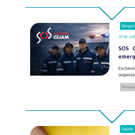
Respon
30 de Jul
SOS C
emergê
Enchent
organiza
Volunta
Saúde