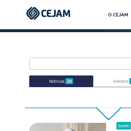
O CEJAM
Assis
Ferraz de Vasconcelos
Lins
Nóticias
20
Eventos
Peruíbe
São José dos Campos
Saúde