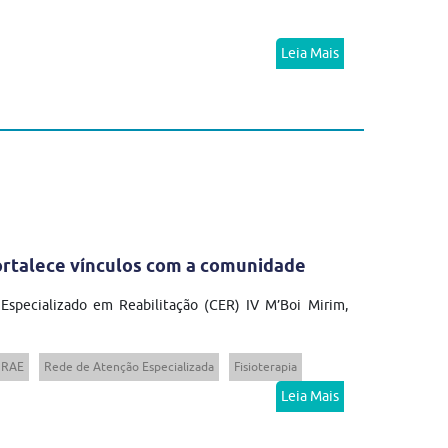
Leia Mais
fortalece vínculos com a comunidade
 Especializado em Reabilitação (CER) IV M’Boi Mirim,
RAE
Rede de Atenção Especializada
Fisioterapia
Leia Mais