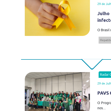
29 de Jul
Julho
infect
O Brasil
Hepatite
Radar
29 de Jul
PAVS C
O Progra
nos...