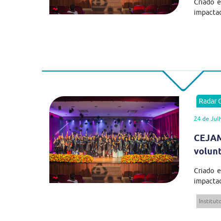
Criado 
impactad
Radar
24 de Jul
CEJAM
volun
Criado 
impactad
Institu