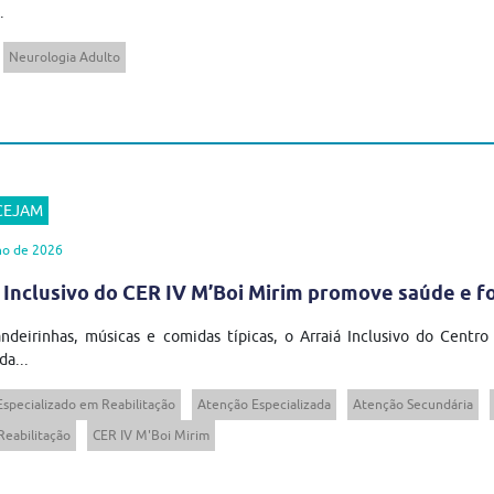
.
Neurologia Adulto
 CEJAM
ho de 2026
 Inclusivo do CER IV M’Boi Mirim promove saúde e 
ndeirinhas, músicas e comidas típicas, o Arraiá Inclusivo do Centro
da...
Especializado em Reabilitação
Atenção Especializada
Atenção Secundária
Reabilitação
CER IV M'Boi Mirim