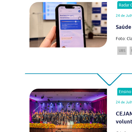
Radar
24 de Jul
Saúde
Foto: Cl
UBS
Ensino
24 de Jul
CEJAM
volun