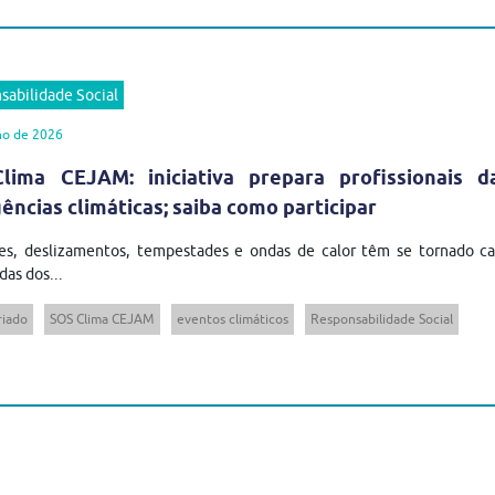
sabilidade Social
ho de 2026
lima CEJAM: iniciativa prepara profissionais 
ncias climáticas; saiba como participar
es, deslizamentos, tempestades e ondas de calor têm se tornado cad
das dos...
riado
SOS Clima CEJAM
eventos climáticos
Responsabilidade Social