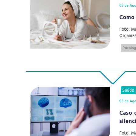
05 de Ago
Como 
Foto: Ma
Organiza
Psicolog
Saúde
03 de Ago
Caso 
silenc
Foto: M