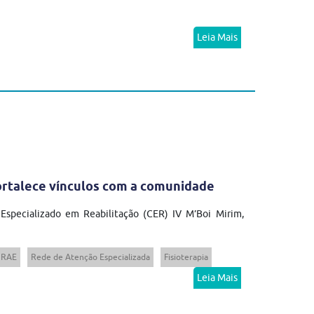
Leia Mais
fortalece vínculos com a comunidade
 Especializado em Reabilitação (CER) IV M’Boi Mirim,
RAE
Rede de Atenção Especializada
Fisioterapia
Leia Mais