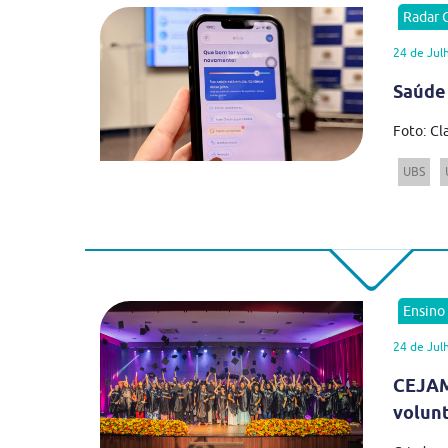
Radar
24 de Jul
Saúde
Foto: Cl
UBS
Ensino
24 de Jul
CEJAM
volun