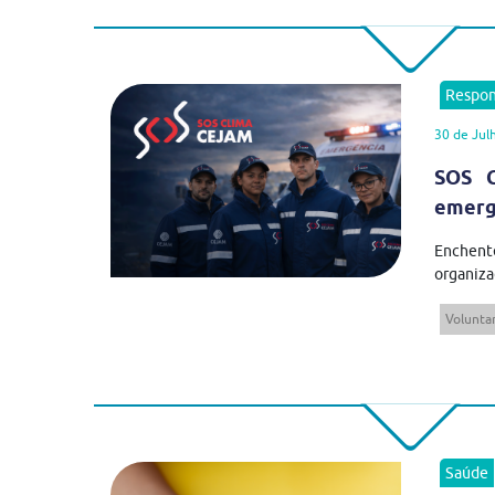
Respon
30 de Jul
SOS C
emergê
Enchent
organiza
Volunta
Saúde