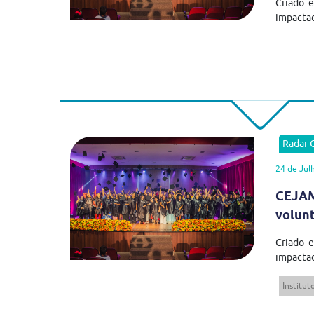
Criado 
impactad
Radar
24 de Jul
CEJAM
volun
Criado 
impactad
Institu