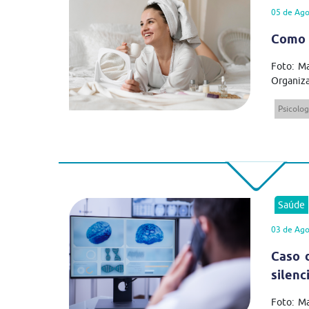
05 de Ago
Como 
Foto: Ma
Organiza
Psicolog
Saúde
03 de Ago
Caso 
silenc
Foto: M