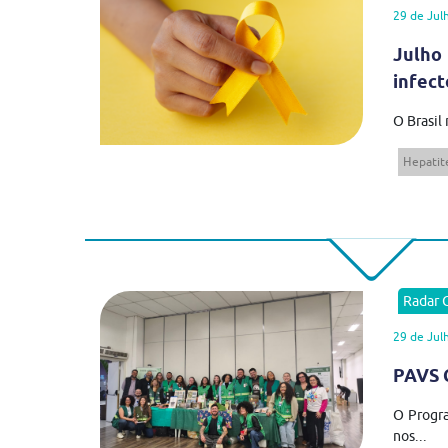
29 de Jul
Julho
infect
O Brasil
Hepatite
Radar
29 de Jul
PAVS C
O Progra
nos...