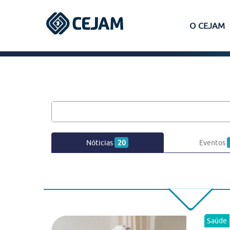
O CEJAM
Assis
Ferraz de Vasconcelos
Lins
Nóticias
20
Eventos
Peruíbe
São José dos Campos
Saúde