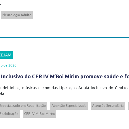
.
Neurologia Adulto
 CEJAM
ho de 2026
 Inclusivo do CER IV M’Boi Mirim promove saúde e 
ndeirinhas, músicas e comidas típicas, o Arraiá Inclusivo do Centro
da...
Especializado em Reabilitação
Atenção Especializada
Atenção Secundária
Reabilitação
CER IV M'Boi Mirim