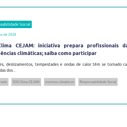
sabilidade Social
ho de 2026
lima CEJAM: iniciativa prepara profissionais 
ncias climáticas; saiba como participar
es, deslizamentos, tempestades e ondas de calor têm se tornado cad
das dos...
riado
SOS Clima CEJAM
eventos climáticos
Responsabilidade Social