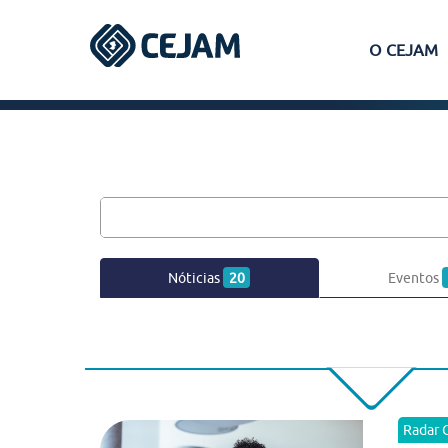
O CEJAM
Assis
Ferraz de Vasconcelos
Lins
Nóticias
20
Eventos
Peruíbe
São José dos Campos
Radar