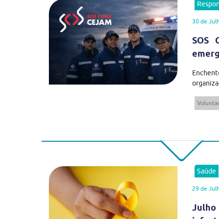
Respon
30 de Jul
SOS C
emergê
Enchent
organiza
Volunta
Saúde
29 de Jul
Julho