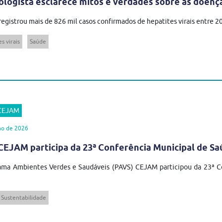
ologista esclarece mitos e verdades sobre as doenç
 registrou mais de 826 mil casos confirmados de hepatites virais entre 
s virais
Saúde
 CEJAM
ho de 2026
EJAM participa da 23ª Conferência Municipal de Sa
ma Ambientes Verdes e Saudáveis (PAVS) CEJAM participou da 23ª Co
Sustentabilidade