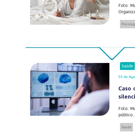
Foto: Ma
Organiza
Psicolog
Saúde
03 de Ago
Caso 
silenc
Foto: M
público..
Saúde