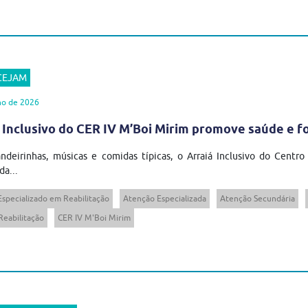
 CEJAM
ho de 2026
 Inclusivo do CER IV M’Boi Mirim promove saúde e 
ndeirinhas, músicas e comidas típicas, o Arraiá Inclusivo do Centro
da...
Especializado em Reabilitação
Atenção Especializada
Atenção Secundária
Reabilitação
CER IV M'Boi Mirim