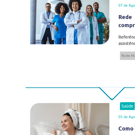
07 de Ago
Rede 
compr
Referên
assistênc
Rede Má
Saúde
05 de Ago
Como 