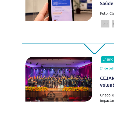
Saúde
Foto: Cl
UBS
Ensino
24 de Jul
CEJAM
volun
Criado 
impactad