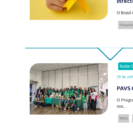
infect
O Brasil
Hepatite
Radar
29 de Jul
PAVS C
O Progra
nos...
PAVS