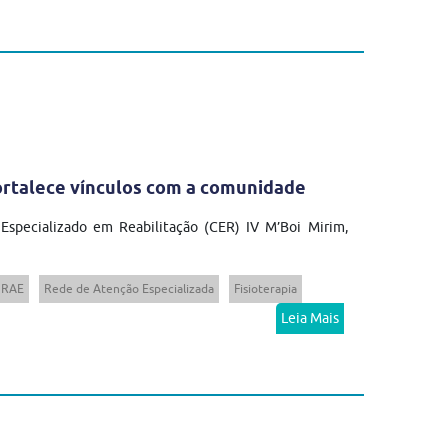
fortalece vínculos com a comunidade
 Especializado em Reabilitação (CER) IV M’Boi Mirim,
RAE
Rede de Atenção Especializada
Fisioterapia
Leia Mais