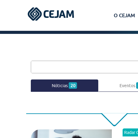
O CEJAM
Assis
Ferraz de Vasconcelos
Lins
Nóticias
20
Eventos
Peruíbe
São José dos Campos
Radar