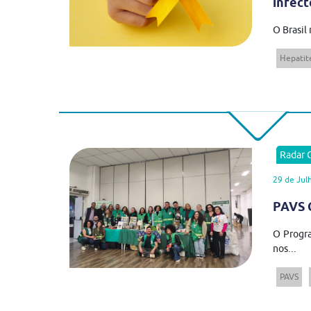
infect
O Brasil
Hepatite
Radar
29 de Jul
PAVS C
O Progra
nos...
PAVS