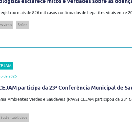
ologista esclarece mitos e verdades sobre as doenç
 registrou mais de 826 mil casos confirmados de hepatites virais entre 
s virais
Saúde
 CEJAM
ho de 2026
EJAM participa da 23ª Conferência Municipal de Sa
ma Ambientes Verdes e Saudáveis (PAVS) CEJAM participou da 23ª Co
Sustentabilidade