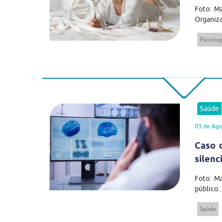
Foto: Ma
Organiza
Psicolog
Saúde
03 de Ago
Caso 
silenc
Foto: M
público..
Saúde