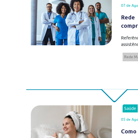
07 de Ago
Rede 
compr
Referên
assistênc
Rede Má
Saúde
05 de Ago
Como 