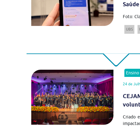
Saúde
Foto: Cl
UBS
Ensino
24 de Jul
CEJAM
volun
Criado 
impactad