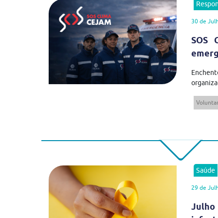
Respon
30 de Jul
SOS C
emergê
Enchent
organiza
Volunta
Saúde
29 de Jul
Julho