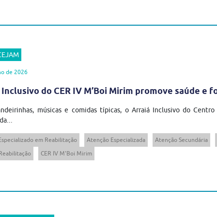
 CEJAM
ho de 2026
 Inclusivo do CER IV M’Boi Mirim promove saúde e 
ndeirinhas, músicas e comidas típicas, o Arraiá Inclusivo do Centro
da...
Especializado em Reabilitação
Atenção Especializada
Atenção Secundária
Reabilitação
CER IV M'Boi Mirim