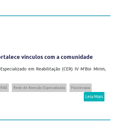
fortalece vínculos com a comunidade
 Especializado em Reabilitação (CER) IV M’Boi Mirim,
RAE
Rede de Atenção Especializada
Fisioterapia
Leia Mais