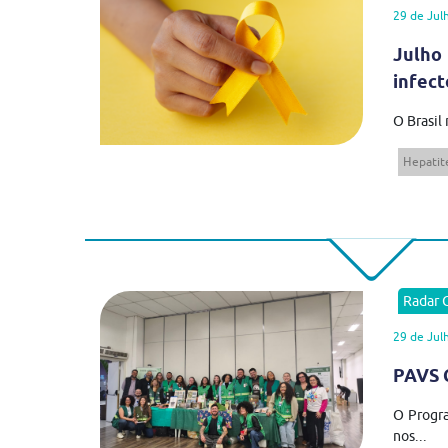
29 de Jul
Julho
infect
O Brasil
Hepatite
Radar
29 de Jul
PAVS C
O Progra
nos...