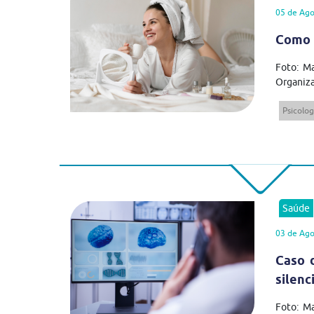
05 de Ago
Como 
Foto: Ma
Organiza
Psicolog
Saúde
03 de Ago
Caso 
silenc
Foto: M