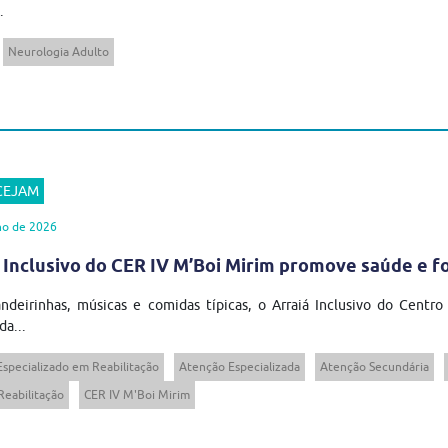
.
Neurologia Adulto
 CEJAM
ho de 2026
 Inclusivo do CER IV M’Boi Mirim promove saúde e 
ndeirinhas, músicas e comidas típicas, o Arraiá Inclusivo do Centro
da...
Especializado em Reabilitação
Atenção Especializada
Atenção Secundária
Reabilitação
CER IV M'Boi Mirim