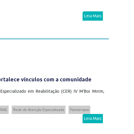
Leia Mais
fortalece vínculos com a comunidade
 Especializado em Reabilitação (CER) IV M’Boi Mirim,
RAE
Rede de Atenção Especializada
Fisioterapia
Leia Mais