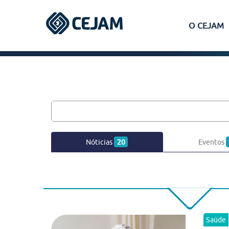
O CEJAM
Assis
Ferraz de Vasconcelos
Lins
Nóticias
20
Eventos
Peruíbe
São José dos Campos
Saúde