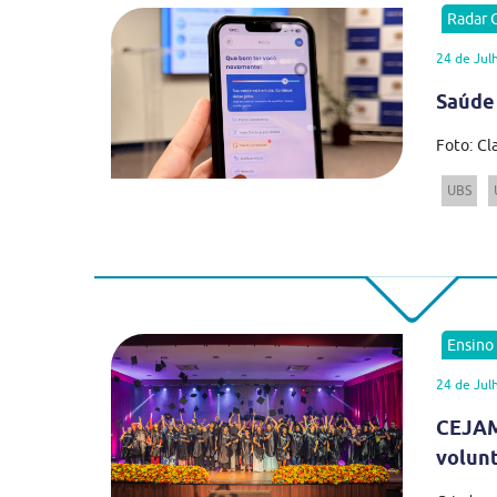
Radar
24 de Jul
Saúde
Foto: Cl
UBS
Ensino
24 de Jul
CEJAM
volun