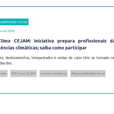
sabilidade Social
ho de 2026
lima CEJAM: iniciativa prepara profissionais 
ncias climáticas; saiba como participar
es, deslizamentos, tempestades e ondas de calor têm se tornado cad
das dos...
riado
SOS Clima CEJAM
eventos climáticos
Responsabilidade Social