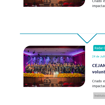
Criado 
impactad
Radar
24 de Jul
CEJAM
volun
Criado 
impactad
Institu