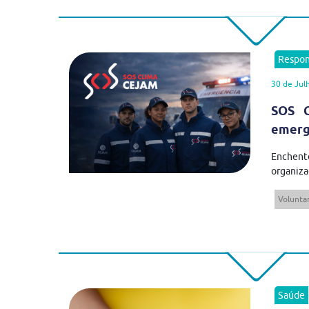
Respon
30 de Jul
SOS C
emergê
Enchent
organiza
Volunta
Saúde