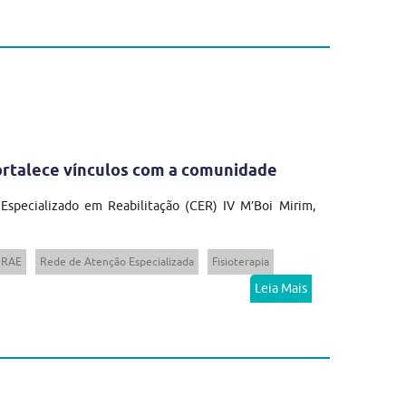
fortalece vínculos com a comunidade
 Especializado em Reabilitação (CER) IV M’Boi Mirim,
RAE
Rede de Atenção Especializada
Fisioterapia
Leia Mais