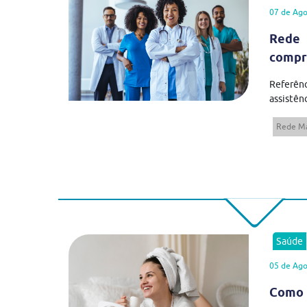
07 de Ago
Rede 
compr
Referên
assistênc
Rede Má
Saúde
05 de Ago
Como 