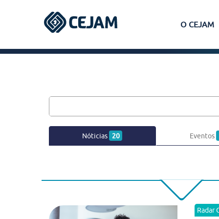
O CEJAM
Assis
Ferraz de Vasconcelos
Lins
Nóticias
20
Eventos
Peruíbe
São José dos Campos
Radar