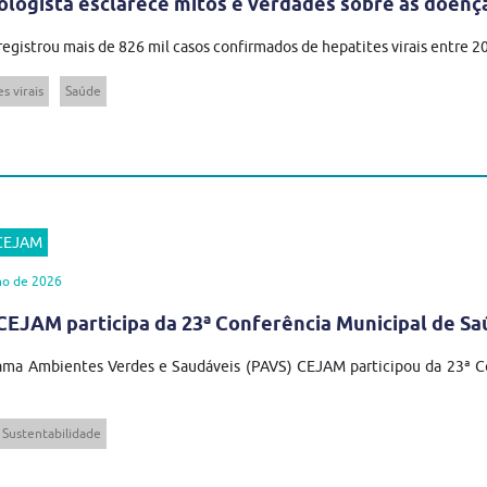
ologista esclarece mitos e verdades sobre as doenç
 registrou mais de 826 mil casos confirmados de hepatites virais entre 
s virais
Saúde
 CEJAM
ho de 2026
EJAM participa da 23ª Conferência Municipal de Sa
ma Ambientes Verdes e Saudáveis (PAVS) CEJAM participou da 23ª Co
Sustentabilidade