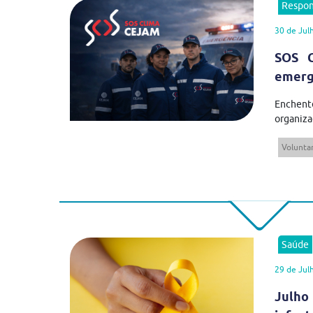
Respon
30 de Jul
SOS C
emergê
Enchent
organiza
Volunta
Saúde
29 de Jul
Julho