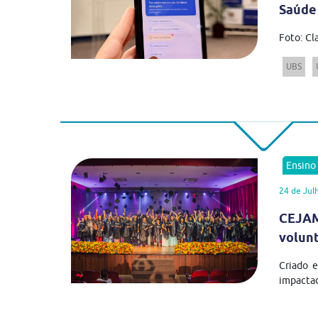
Saúde
Foto: Cl
UBS
Ensino
24 de Jul
CEJAM
volun
Criado 
impactad