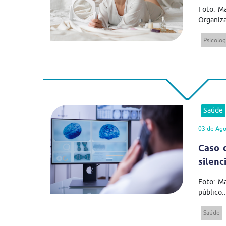
Foto: Ma
Organiza
Psicolog
Saúde
03 de Ago
Caso 
silenc
Foto: M
público..
Saúde