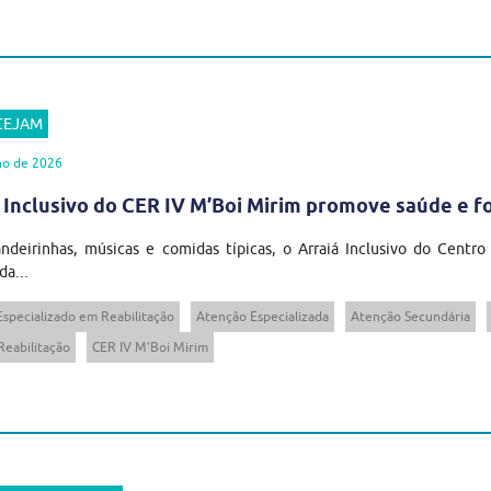
 CEJAM
ho de 2026
 Inclusivo do CER IV M’Boi Mirim promove saúde e 
ndeirinhas, músicas e comidas típicas, o Arraiá Inclusivo do Centro
da...
Especializado em Reabilitação
Atenção Especializada
Atenção Secundária
Reabilitação
CER IV M'Boi Mirim