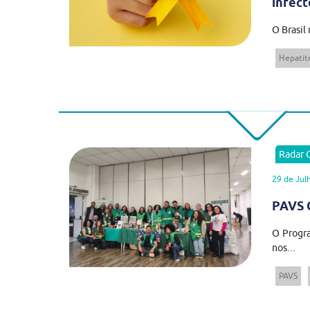
infect
O Brasil
Hepatite
Radar
29 de Jul
PAVS C
O Progra
nos...
PAVS