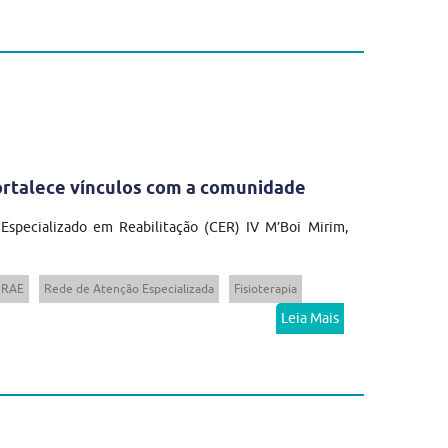
fortalece vínculos com a comunidade
 Especializado em Reabilitação (CER) IV M’Boi Mirim,
RAE
Rede de Atenção Especializada
Fisioterapia
Leia Mais