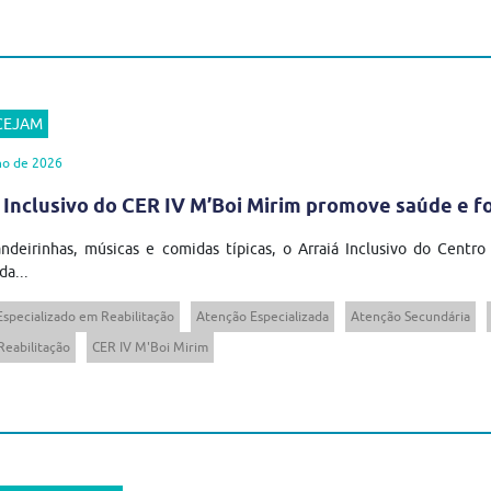
 CEJAM
ho de 2026
 Inclusivo do CER IV M’Boi Mirim promove saúde e 
ndeirinhas, músicas e comidas típicas, o Arraiá Inclusivo do Centro
da...
Especializado em Reabilitação
Atenção Especializada
Atenção Secundária
Reabilitação
CER IV M'Boi Mirim