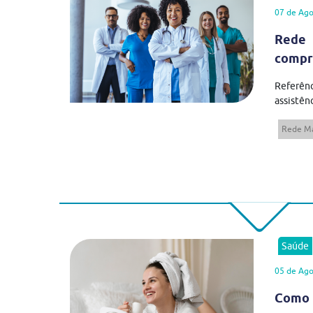
07 de Ago
Rede 
compr
Referên
assistênc
Rede Má
Saúde
05 de Ago
Como 