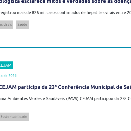
ologista esclarece mitos e verdades sobre as doenç
 registrou mais de 826 mil casos confirmados de hepatites virais entre 
s virais
Saúde
 CEJAM
ho de 2026
EJAM participa da 23ª Conferência Municipal de Sa
ma Ambientes Verdes e Saudáveis (PAVS) CEJAM participou da 23ª Co
Sustentabilidade