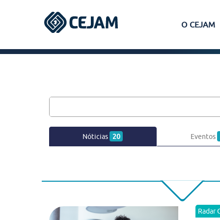
O CEJAM
Assis
Ferraz de Vasconcelos
Lins
Nóticias
20
Eventos
Peruíbe
São José dos Campos
Radar