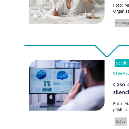
Foto: Ma
Organiza
Psicolog
Saúde
03 de Ago
Caso 
silenc
Foto: M
público..
Saúde