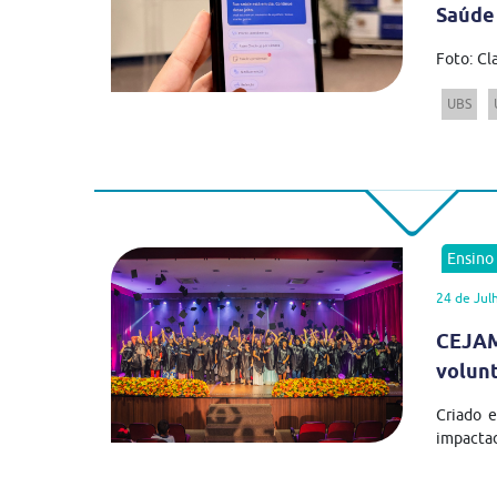
Saúde
Foto: Cl
UBS
Ensino
24 de Jul
CEJAM
volun
Criado 
impactad