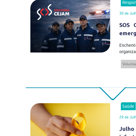
Respon
30 de Jul
SOS C
emergê
Enchent
organiza
Volunta
Saúde
29 de Jul
Julho