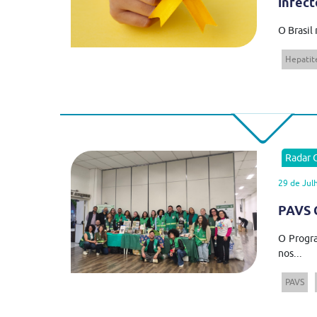
infect
O Brasil
Hepatite
Radar
29 de Jul
PAVS C
O Progra
nos...
PAVS