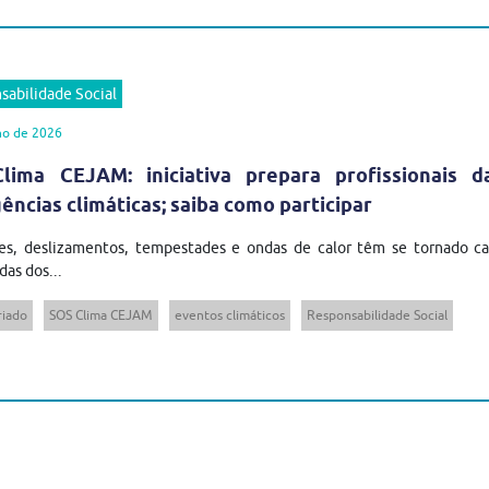
sabilidade Social
ho de 2026
lima CEJAM: iniciativa prepara profissionais 
ncias climáticas; saiba como participar
es, deslizamentos, tempestades e ondas de calor têm se tornado cad
das dos...
riado
SOS Clima CEJAM
eventos climáticos
Responsabilidade Social