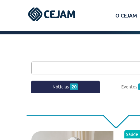
O CEJAM
Assis
Ferraz de Vasconcelos
Lins
Nóticias
20
Eventos
Peruíbe
São José dos Campos
Saúde