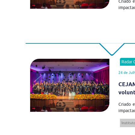
Criado 
impactad
Radar
24 de Jul
CEJAM
volun
Criado 
impactad
Institu