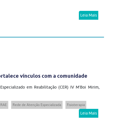
Leia Mais
fortalece vínculos com a comunidade
 Especializado em Reabilitação (CER) IV M’Boi Mirim,
RAE
Rede de Atenção Especializada
Fisioterapia
Leia Mais