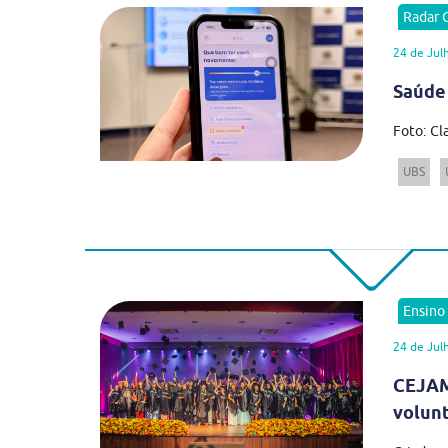
Radar
24 de Jul
Saúde
Foto: Cl
UBS
Ensino
24 de Jul
CEJAM
volun