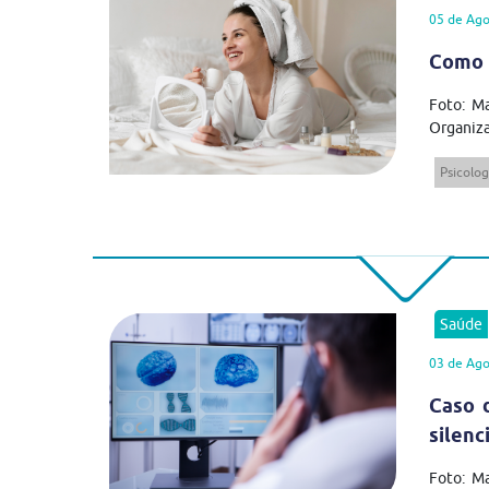
05 de Ago
Como 
Foto: Ma
Organiza
Psicolog
Saúde
03 de Ago
Caso 
silenc
Foto: M