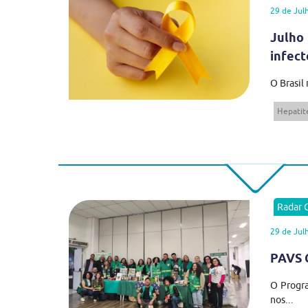
29 de Jul
Julho
infect
O Brasil
Hepatite
Radar
29 de Jul
PAVS C
O Progra
nos...