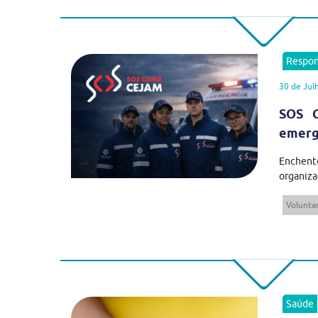
Respon
30 de Jul
SOS C
emergê
Enchent
organiza
Volunta
Saúde